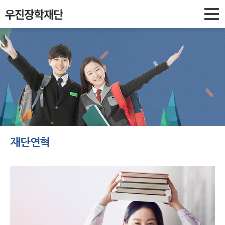
우
진
장
학
재
단
재단연혁