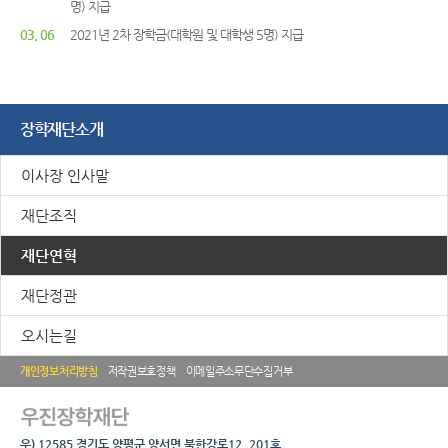
명) 지급
03. 06
2021년 2차 장학금(대학원 및 대학생 5명) 지급
장학재단소개
이사장 인사말
재단조직
재단연혁
재단정관
오시는길
개인정보처리방침
저작권보호정책
이메일주소무단수집거부
우
진
장
우) 12585 경기도 양평군 양서면 북한강로12, 201호
학