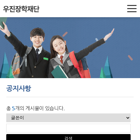
우
진
장
학
재
단
공지사항
총
5
개의 게시물이 있습니다.